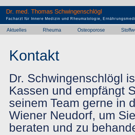
Dr. med. Thomas Schwingenschlögl
Facharzt für Innere Medizin und Rheumatologie, Ernährungsmedi
Aktuelles
Rheuma
Osteoporose
Stoffw
Kontakt
Dr. Schwingenschlögl ist
Kassen und empfängt S
seinem Team gerne in de
Wiener Neudorf, um Sie
beraten und zu behande