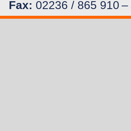
Fax:
02236 / 865 910 –
E-Mail:
gesundheit@dr-
„DocFinder Patients'
von 2014 bis 2024 imme
Niederösterreich.
Fachgebiete und Ausb